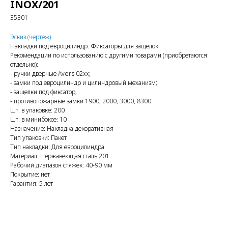
INOX/201
35301
Эскиз (чертеж)
Накладки под евроцилиндр. Фиксаторы для защелок.
Рекомендации по использованию с другими товарами (приобретаются
отдельно):
- ручки дверные Avers 02xx;
- замки под евроцилиндр и цилиндровый механизм;
- защелки под фиксатор;
- противопожарные замки 1900, 2000, 3000, 8300
Шт. в упаковке: 200
Шт. в минибоксе: 10
Назначение: Накладка декоративная
Тип упаковки: Пакет
Тип накладки: Для евроцилиндра
Материал: Нержавеющая сталь 201
Рабочий диапазон стяжек: 40-90 мм
Покрытие: нет
Гарантия: 5 лет