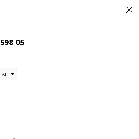
598-05
5-AB