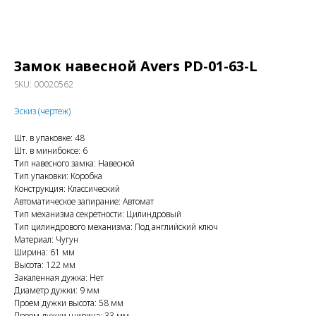
Замок навесной Avers PD-01-63-L
SKU:
00020562
Эскиз (чертеж)
Шт. в упаковке: 48
Шт. в минибоксе: 6
Тип навесного замка: Навесной
Тип упаковки: Коробка
Конструкция: Классический
Автоматическое запирание: Автомат
Тип механизма секретности: Цилиндровый
Тип цилиндрового механизма: Под английский ключ
Материал: Чугун
Ширина: 61 мм
Высота: 122 мм
Закаленная дужка: Нет
Диаметр дужки: 9 мм
Проем дужки высота: 58 мм
Проем дужки ширина: 33 мм